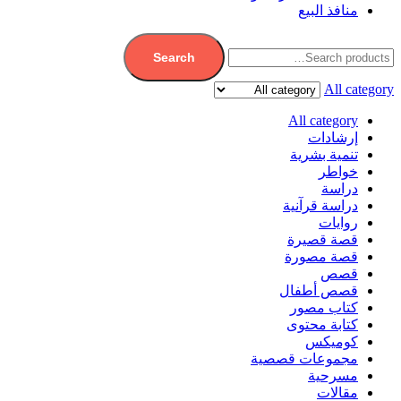
منافذ البيع
Search
All category
All category
إرشادات
تنمية بشرية
خواطر
دراسة
دراسة قرآنية
روايات
قصة قصيرة
قصة مصورة
قصص
قصص أطفال
كتاب مصور
كتابة محتوى
كوميكس
مجموعات قصصية
مسرحية
مقالات