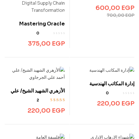
600,00
EGP
700,00
EGP
Mastering Oracle
Fusion Cloud SCM
0
Projects: Critical
375,00
EGP
Success Factors and
Best Practices for
Digital Supply Chain
Transformation
إدارة المكاتب الهندسية
الأزهري الشهيد الشيخ/ علي
0
أحمد علي الجرجاوي
2
220,00
EGP
تم التقييم
5.00
220,00
EGP
من 5