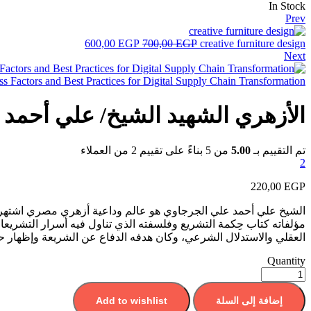
In Stock
Prev
600,00
EGP
700,00
EGP
creative furniture design
Next
s Factors and Best Practices for Digital Supply Chain Transformation
الأزهري الشهيد الشيخ/ علي أحمد
تم التقييم بـ
5.00
من 5 بناءً على تقييم
2
من العملاء
2
220,00
EGP
الشيخ علي أحمد علي الجرجاوي هو عالم وداعية أزهري مصري اشتهر في 
مؤلفاته كتاب حِكمة التشريع وفلسفته الذي تناول فيه أسرار التشريعات
العقلي والاستدلال الشرعي، وكان هدفه الدفاع عن الشريعة وإظهار ح
Quantity
إضافة إلى السلة
Add to wishlist