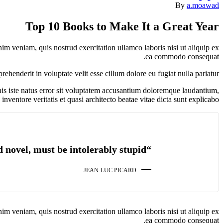
By
a.moawad
Top 10 Books to Make It a Great Year
im veniam, quis nostrud exercitation ullamco laboris nisi ut aliquip ex
ea commodo consequat.
prehenderit in voluptate velit esse cillum dolore eu fugiat nulla pariatur.
mnis iste natus error sit voluptatem accusantium doloremque laudantium,
nventore veritatis et quasi architecto beatae vitae dicta sunt explicabo.
“The person, be it gentleman or lady, who has not pleasure in a good novel, must be intolerably stupid.”
JEAN-LUC PICARD
im veniam, quis nostrud exercitation ullamco laboris nisi ut aliquip ex
ea commodo consequat.