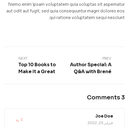
Nemo enim ipsam voluptatem quia voluptas sit aspernatur
aut odit aut fugit, sed quia consequuntur magni dolores eos
qui ratione voluptatem sequi nesciunt.
NEXT
PREV
Top 10 Books to
Author Special: A
Make It a Great
Q&A with Brené
Year
Brown
3 Comments
Joe Doe
رد
فبراير 23, 2022