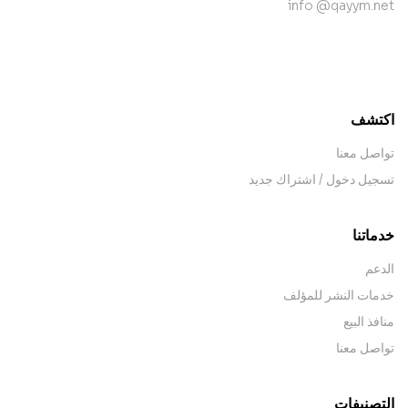
info @qayym.net
contact@example.com
اكتشف
تواصل معنا
تسجيل دخول / اشتراك جديد
خدماتنا
الدعم
خدمات النشر للمؤلف
منافذ البيع
تواصل معنا
التصنيفات