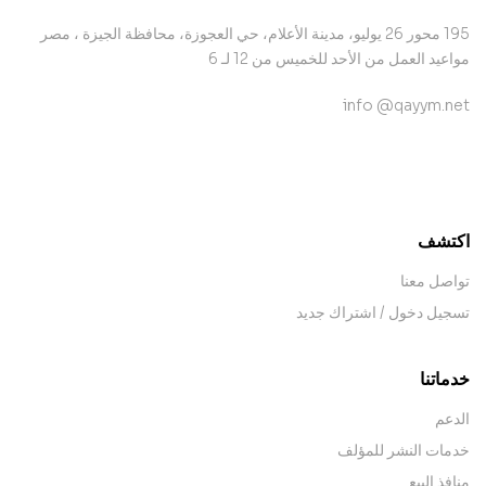
195 محور 26 يوليو، مدينة الأعلام، حي العجوزة، محافظة الجيزة ، مصر
مواعيد العمل من الأحد للخميس من 12 لـ 6
info @qayym.net
contact@example.com
اكتشف
تواصل معنا
تسجيل دخول / اشتراك جديد
خدماتنا
الدعم
خدمات النشر للمؤلف
منافذ البيع