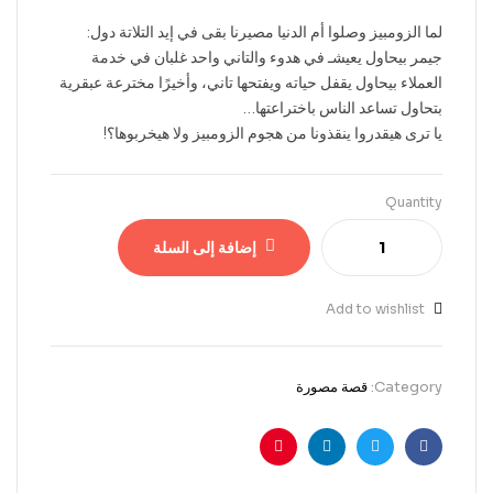
لما الزومبيز وصلوا أم الدنيا مصيرنا بقى في إيد التلاتة دول:
جيمر بيحاول يعيشـ في هدوء والتاني واحد غلبان في خدمة
العملاء بيحاول يقفل حياته ويفتحها تاني، وأخيرًا مخترعة عبقرية
بتحاول تساعد الناس باختراعتها…
يا ترى هيقدروا ينقذونا من هجوم الزومبيز ولا هيخربوها؟!
Quantity
إضافة إلى السلة
Add to wishlist
Category:
قصة مصورة
Pinterest
Linkedin
Twitter
Facebook