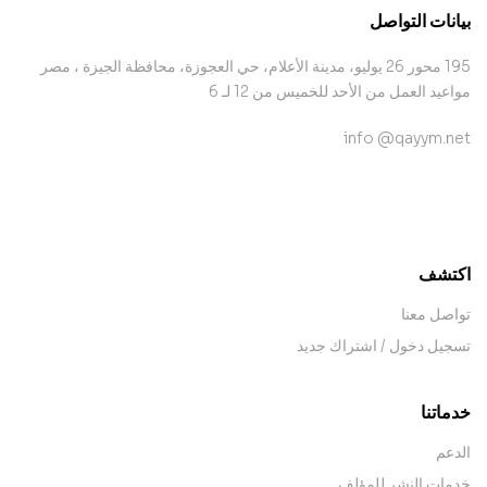
بيانات التواصل
195 محور 26 يوليو، مدينة الأعلام، حي العجوزة، محافظة الجيزة ، مصر
مواعيد العمل من الأحد للخميس من 12 لـ 6
info @qayym.net
contact@example.com
اكتشف
تواصل معنا
تسجيل دخول / اشتراك جديد
خدماتنا
الدعم
خدمات النشر للمؤلف