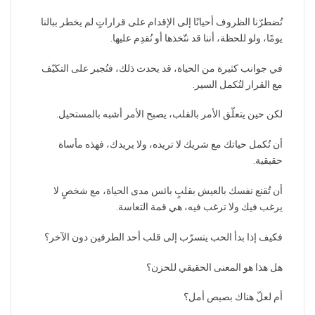
تُضطرّنا الظروف أحيانًا إلى الإقدام على قراراتٍ لم يخطر ببالنا
يومًا، ولو للحظة، أننا قد نتّخذها أو نُقدِم عليها.
في جوانب كثيرة من الحياة، قد يحدث ذلك، فنُجبر على التكيّف
مع القرار لنُكمل السير.
لكن حين يتعلّق الأمر بالقلب، يصبح الأمر أشبه بالمستحيل.
أن تُكمل حياتك مع شريك لا تريده، ولا يريدك، فهذه مأساة
حقيقية.
أن تُقنع نفسك بالعيش بقلبٍ بائس مدى الحياة، مع شخصٍ لا
يرغب فيك ولا ترغب فيه، هي قمة التعاسة.
فكيف إذا بدأ الحب يتسرّب إلى قلب أحد الطرفين دون الآخر؟
هل هذا هو المعنى الحقيقي للحزن؟
أم لعلّ هناك بصيص أمل؟