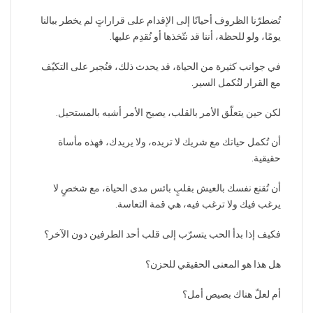
تُضطرّنا الظروف أحيانًا إلى الإقدام على قراراتٍ لم يخطر ببالنا
يومًا، ولو للحظة، أننا قد نتّخذها أو نُقدِم عليها.
في جوانب كثيرة من الحياة، قد يحدث ذلك، فنُجبر على التكيّف
مع القرار لنُكمل السير.
لكن حين يتعلّق الأمر بالقلب، يصبح الأمر أشبه بالمستحيل.
أن تُكمل حياتك مع شريك لا تريده، ولا يريدك، فهذه مأساة
حقيقية.
أن تُقنع نفسك بالعيش بقلبٍ بائس مدى الحياة، مع شخصٍ لا
يرغب فيك ولا ترغب فيه، هي قمة التعاسة.
فكيف إذا بدأ الحب يتسرّب إلى قلب أحد الطرفين دون الآخر؟
هل هذا هو المعنى الحقيقي للحزن؟
أم لعلّ هناك بصيص أمل؟