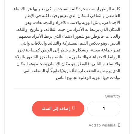
كلمة الوطن ليست مجرد كلمة نستخدمها كي نعبر بها عن الانتماء
العاطفي والثقافي للمكان الذي نعيش فيه، لكنه في الإطار
الاجتماعي، يمثل الهوية والانتماء للأفراد والمجتمعات، وهو
المكان الذي يرتبط به الأفراد من حيث الثقافة، والتاريخ، واللغة،
والعادات. فالوطن هو شعور الانتماء الذي يربط الأفراد ببعضهم
البعض، وهو يعكس القيم المشتركة والتقاليد والعلاقات والتي
تميز جماعة معينة، وبشكل عام ينظر إلى الوطن كمساحة تعزز
الروابط الاجتماعية والتضامن بين أبنائه، مما يعزز الشعور بالولاء
والانتماء. وبالتالي، فالوطن هو مكان الإنسان ومحله وهو المكان
الذي يرتبط به الشعب ارتباطًا تاريخيًا طويلًا أو المنطقة التي
تولدت فيها الهوية الوطنية لجموع الناس
Quantity
إضافة إلى السلة
Add to wishlist