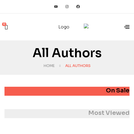
0
All Authors
HOME
ALL AUTHORS
On Sale
Most Viewed