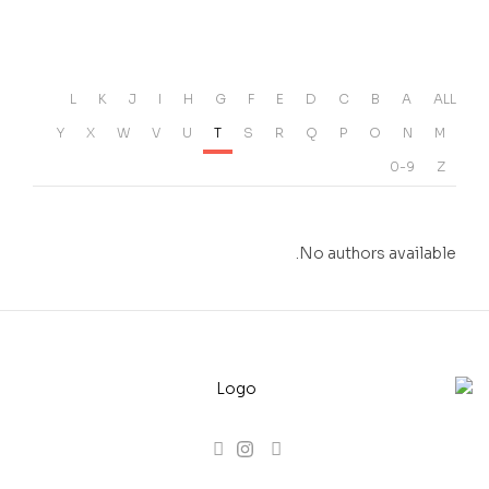
L
K
J
I
H
G
F
E
D
C
B
A
ALL
Y
X
W
V
U
T
S
R
Q
P
O
N
M
0-9
Z
No authors available.