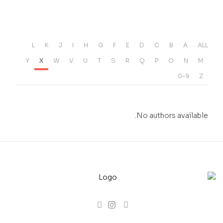
L
K
J
I
H
G
F
E
D
C
B
A
ALL
Y
X
W
V
U
T
S
R
Q
P
O
N
M
0-9
Z
No authors available.