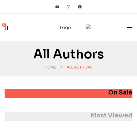
0
All Authors
HOME
ALL AUTHORS
On Sale
Most Viewed