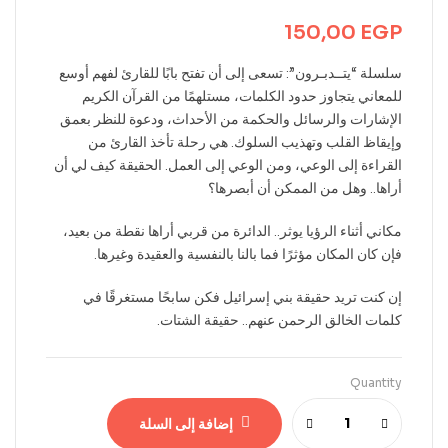
150,00
EGP
سلسلة “يتــدبـرون”: تسعى إلى أن تفتح بابًا للقارئ لفهم أوسع
للمعاني يتجاوز حدود الكلمات، مستلهمًا من القرآن الكريم
الإشارات والرسائل والحكمة من الأحداث، ودعوة للنظر بعمق
وإيقاظ القلب وتهذيب السلوك. هي رحلة تأخذ القارئ من
القراءة إلى الوعي، ومن الوعي إلى العمل. الحقيقة كيف لي أن
أراها.. وهل من الممكن أن أبصرها؟
مكاني أثناء الرؤيا يوثر.. الدائرة من قربي أراها نقطة من بعيد،
فإن كان المكان مؤثرًا فما بالنا بالنفسية والعقيدة وغيرها.
إن كنت تريد حقيقة بني إسرائيل فكن سابحًا مستغرقًا في
كلمات الخالق الرحمن عنهم.. حقيقة الشتات.
Quantity
إضافة إلى السلة