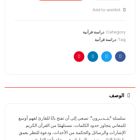
Add to wishlist
Category:
دراسة قرآنية
Tag:
دراسة قرآنية
Pinterest
Linkedin
Twitter
Facebook
الوصف
سلسلة “يتــدبـرون”: تسعى إلى أن تفتح بابًا للقارئ لفهم أوسع
للمعاني يتجاوز حدود الكلمات، مستلهمًا من القرآن الكريم
الإشارات والرسائل والحكمة من الأحداث، ودعوة للنظر بعمق
وإيقاظ القلب وتهذيب السلوك. هي رحلة تأخذ القارئ من